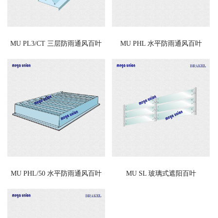
MU PL3/CT 三层防雨通风百叶
MU PHL 水平防雨通风百叶
MU PL3/CT 三层防雨通风百叶
MU PHL 水平防雨通风百叶
MU PHL/50 水平防雨通风百叶
MU SL 玻璃式遮阳百叶
MU PHL/50 水平防雨通风百叶
MU SL 玻璃式遮阳百叶